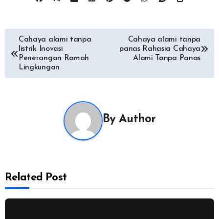
Navigasi
Cahaya alami tanpa
Cahaya alami tanpa
listrik Inovasi
panas Rahasia Cahaya
pos
Penerangan Ramah
Alami Tanpa Panas
Lingkungan
By
Author
Related Post