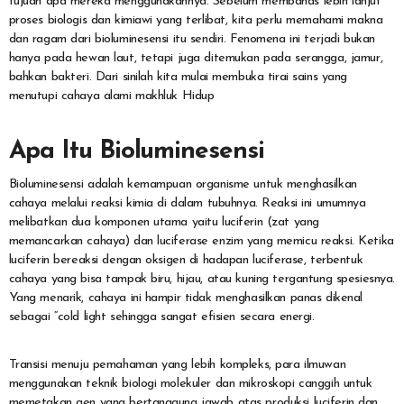
tujuan apa mereka menggunakannya. Sebelum membahas lebih lanjut
proses biologis dan kimiawi yang terlibat, kita perlu memahami makna
dan ragam dari bioluminesensi itu sendiri. Fenomena ini terjadi bukan
hanya pada hewan laut, tetapi juga ditemukan pada serangga, jamur,
bahkan bakteri. Dari sinilah kita mulai membuka tirai sains yang
menutupi cahaya alami makhluk Hidup
Apa Itu Bioluminesensi
Bioluminesensi adalah kemampuan organisme untuk menghasilkan
cahaya melalui reaksi kimia di dalam tubuhnya. Reaksi ini umumnya
melibatkan dua komponen utama yaitu luciferin (zat yang
memancarkan cahaya) dan luciferase enzim yang memicu reaksi. Ketika
luciferin bereaksi dengan oksigen di hadapan luciferase, terbentuk
cahaya yang bisa tampak biru, hijau, atau kuning tergantung spesiesnya.
Yang menarik, cahaya ini hampir tidak menghasilkan panas dikenal
sebagai “cold light sehingga sangat efisien secara energi.
Transisi menuju pemahaman yang lebih kompleks, para ilmuwan
menggunakan teknik biologi molekuler dan mikroskopi canggih untuk
memetakan gen yang bertanggung jawab atas produksi luciferin dan