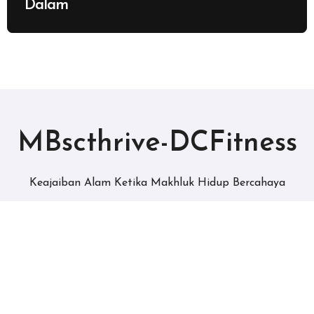
Dalam
MBscthrive-DCFitness
Keajaiban Alam Ketika Makhluk Hidup Bercahaya
Copyright © All rights reserved
|
BlogData
by
Themeansar
.