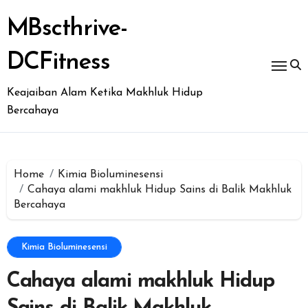
Skip
to
MBscthrive-
content
DCFitness
Keajaiban Alam Ketika Makhluk Hidup
Bercahaya
Home
Kimia Bioluminesensi
Cahaya alami makhluk Hidup Sains di Balik Makhluk
Bercahaya
Kimia Bioluminesensi
Cahaya alami makhluk Hidup