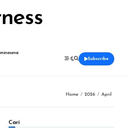
ness
uminesensi
Subscribe
Home
2026
April
Cari