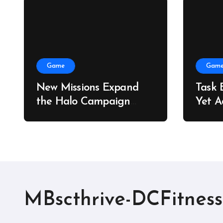
Game
Gam
New Missions Expand
Task 
the Halo Campaign
Yet A
Evolved Story
Adve
MBscthrive-DCFitness