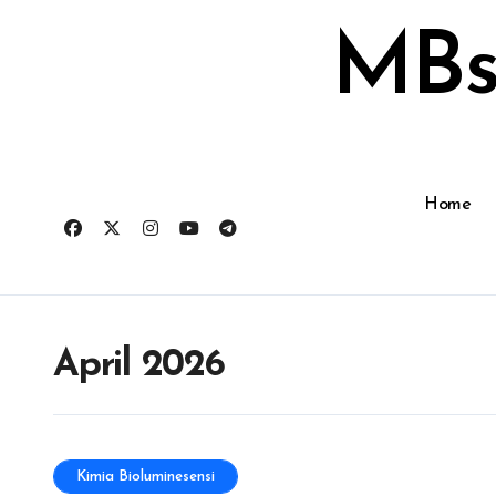
Skip
to
MBs
content
Home
April 2026
Kimia Bioluminesensi