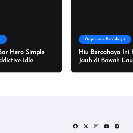
e
Organisme Bercahaya
Bar Hero Simple
Hiu Bercahaya Ini
ddictive Idle
Jauh di Bawah La
nture