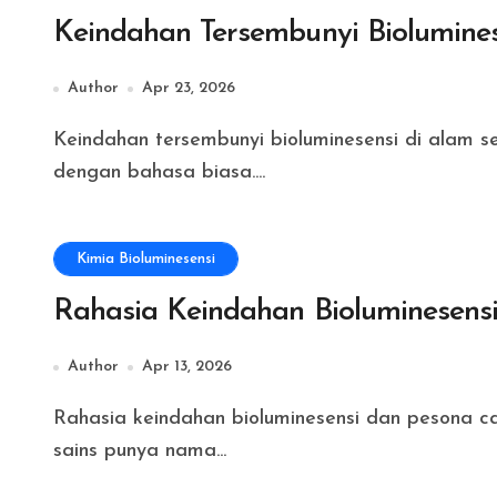
Keindahan Tersembunyi Biolumines
Author
Apr 23, 2026
Keindahan tersembunyi bioluminesensi di alam selalu memunculkan rasa takjub yang sulit dijelaskan
dengan bahasa biasa....
Kimia Bioluminesensi
Rahasia Keindahan Bioluminesens
Author
Apr 13, 2026
Rahasia keindahan bioluminesensi dan pesona cahaya organik telah memikat manusia jauh sebelum
sains punya nama...