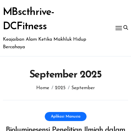
Skip
to
MBscthrive-
content
DCFitness
Keajaiban Alam Ketika Makhluk Hidup
Bercahaya
September 2025
Home
2025
September
Aplikasi Manusia
Bioluminesensi Penelitian Ilmiah dalam