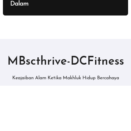
Dalam
MBscthrive-DCFitness
Keajaiban Alam Ketika Makhluk Hidup Bercahaya
Copyright © All rights reserved
|
BlogData
by
Themeansar
.