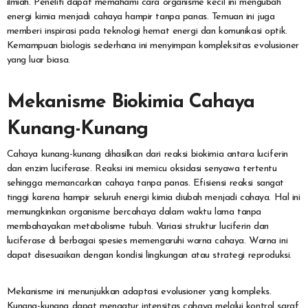
ilmiah. Peneliti dapat memahami cara organisme kecil ini mengubah
energi kimia menjadi cahaya hampir tanpa panas. Temuan ini juga
memberi inspirasi pada teknologi hemat energi dan komunikasi optik.
Kemampuan biologis sederhana ini menyimpan kompleksitas evolusioner
yang luar biasa.
Mekanisme Biokimia Cahaya
Kunang-Kunang
Cahaya kunang-kunang dihasilkan dari reaksi biokimia antara luciferin
dan enzim luciferase. Reaksi ini memicu oksidasi senyawa tertentu
sehingga memancarkan cahaya tanpa panas. Efisiensi reaksi sangat
tinggi karena hampir seluruh energi kimia diubah menjadi cahaya. Hal ini
memungkinkan organisme bercahaya dalam waktu lama tanpa
membahayakan metabolisme tubuh. Variasi struktur luciferin dan
luciferase di berbagai spesies memengaruhi warna cahaya. Warna ini
dapat disesuaikan dengan kondisi lingkungan atau strategi reproduksi.
Mekanisme ini menunjukkan adaptasi evolusioner yang kompleks.
Kunang-kunang dapat mengatur intensitas cahaya melalui kontrol saraf