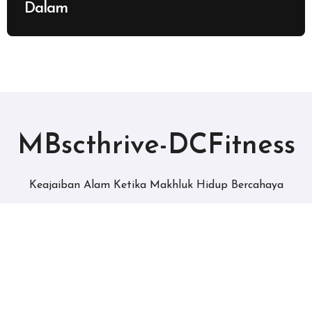
Dalam
MBscthrive-DCFitness
Keajaiban Alam Ketika Makhluk Hidup Bercahaya
Copyright © All rights reserved
|
BlogData
by
Themeansar
.