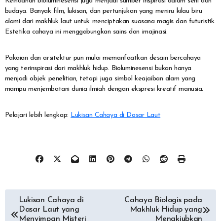
Keindahan bioluminesensi juga menjadi sumber inspirasi dalam seni dan
budaya. Banyak film, lukisan, dan pertunjukan yang meniru kilau biru
alami dari makhluk laut untuk menciptakan suasana magis dan futuristik.
Estetika cahaya ini menggabungkan sains dan imajinasi.
Pakaian dan arsitektur pun mulai memanfaatkan desain bercahaya
yang terinspirasi dari makhluk hidup. Bioluminesensi bukan hanya
menjadi objek penelitian, tetapi juga simbol keajaiban alam yang
mampu menjembatani dunia ilmiah dengan ekspresi kreatif manusia.
Pelajari lebih lengkap:
Lukisan Cahaya di Dasar Laut
Navigasi
Lukisan Cahaya di
Cahaya Biologis pada
Dasar Laut yang
Makhluk Hidup yang
Menyimpan Misteri
Menakjubkan