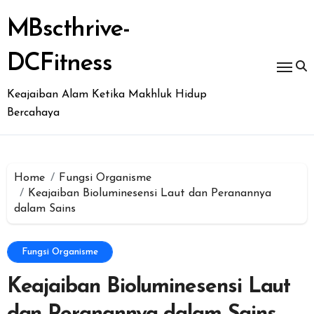
Skip
to
MBscthrive-
content
DCFitness
Keajaiban Alam Ketika Makhluk Hidup
Bercahaya
Home
Fungsi Organisme
Keajaiban Bioluminesensi Laut dan Peranannya
dalam Sains
Fungsi Organisme
Keajaiban Bioluminesensi Laut