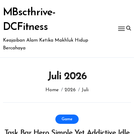
Skip
to
MBscthrive-
content
DCFitness
Keajaiban Alam Ketika Makhluk Hidup
Bercahaya
Juli 2026
Home
2026
Juli
Game
Task Bar Hero Simple Yet Addictive Idle